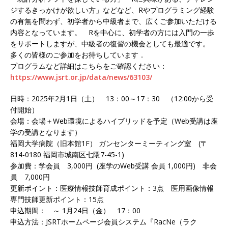
ジ
するきっかけが欲しい方」などなど、Rやプログラミング経験
の有
無を問わず、初学者から中級者まで、広くご参加いただける
内容と
なっています。 Rを中心に、初学者の方には入門の一歩
をサポートしますが、中級
者の復習の機会としても最適です。
多くの皆様のご参加をお待ちしています．
プログラムなど詳細はこちらをご確認ください：
https://www.jsrt.or.jp/data/ne
ws/63103/
日時：2025年2月1日（土） 13：00～17：30 （12:00から受
付開始）
会場：会場＋Web環境によるハイブリッドを予定（Web受講は
座
学の受講となります）
福岡大学病院（旧本館1F） ガンセンターミーティング室 (〒
814-0180 福岡市城南区七隈7-45-1)
参加費：学会員 3,000円 (座学のWeb受講 会員 1,000円) 非会
員 7,000円
更新ポイント：医療情報技師育成ポイント：3点 医用画像情報
専門技師更新ポイント：15点
申込期間： ～ 1月24日（金） 17：00
申込方法：JSRTホームページ会員システム『RacNe（ラク