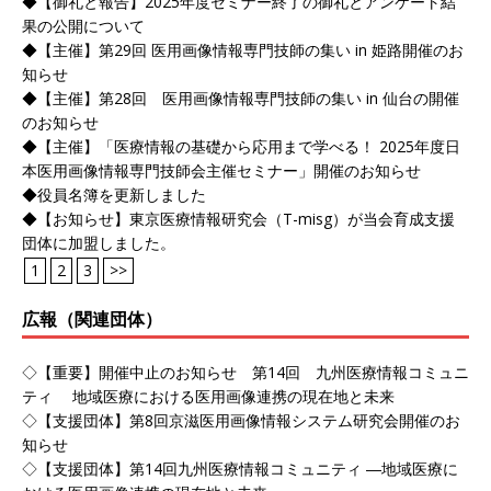
◆【御礼と報告】2025年度セミナー終了の御礼とアンケート結
果の公開について
◆【主催】第29回 医用画像情報専門技師の集い in 姫路開催のお
知らせ
◆【主催】第28回 医用画像情報専門技師の集い in 仙台の開催
のお知らせ
◆【主催】「医療情報の基礎から応用まで学べる！ 2025年度日
本医用画像情報専門技師会主催セミナー」開催のお知らせ
◆役員名簿を更新しました
◆【お知らせ】東京医療情報研究会（T-misg）が当会育成支援
団体に加盟しました。
1
2
3
>>
広報（関連団体）
◇【重要】開催中止のお知らせ 第14回 九州医療情報コミュニ
ティ 地域医療における医用画像連携の現在地と未来
◇【支援団体】第8回京滋医用画像情報システム研究会開催のお
知らせ
◇【支援団体】第14回九州医療情報コミュニティ ―地域医療に