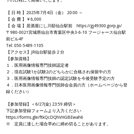
【 日 時 】2025年7月4日（金） 20:00 ～
【 会 費 】￥6,000
【 会 場 】居酒屋にし川邸仙台駅前 https://gj49300.gorp.jp/
〒980-0021宮城県仙台市青葉区中央3-6-10 フージャース仙台駅
前ビル4F
Tel: 050-5489-1105
【アクセス】JR仙台駅徒歩２分
【参加資格】
１．医用画像情報専門技師認定者
２．現在試験1か試験2のどちらかに合格され保留中の方
３．医用画像情報専門技師の認定試験を今後受験予定の方
４．日本医用画像情報専門技師会会員の方（ホームページから登
録ください）
【参加登録】＜6/27(金) 23:59 締切＞
下記参加登録フォームより入力ください
https://forms.gle/ftkQcDQhVHGBEwah6
※ 定員に達した場合早めに締め切ることがあります。