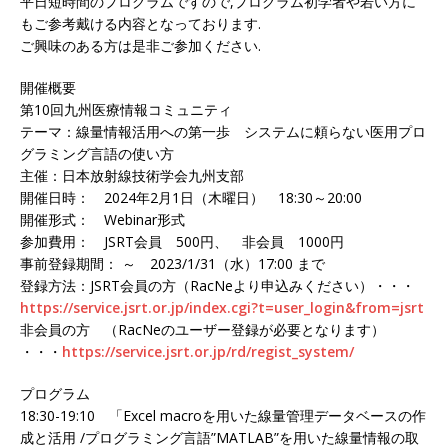
平日短時間のプログラムですので,プログラム初学者や若い方に
も
ご参考戴ける内容となっております.
ご興味のある方は是非ご参加ください.
開催概要
第10回九州医療情報コミュニティ
テーマ：線量情報活用への第一歩 システムに頼らない医用プロ
グラミング言語の使い方
主催：日本放射線技術学会九州支部
開催日時： 2024年2月1日（木曜日） 18:30～20:00
開催形式： Webinar形式
参加費用： JSRT会員 500円、 非会員 1000円
事前登録期間： ～ 2023/1/31（水）17:00 まで
登録方法：JSRT会員の方（RacNeより申込みください）・
・・
https://service.jsrt.or.jp/i
ndex.cgi?t=user_login&from=jsr
t
非会員の方 （RacNeのユーザー登録が必要となります）
・・・
https://service.jsrt.or.jp/
rd/regist_system/
プログラム
18:30-19:10 「Excel macroを用いた線量管理データベースの作
成と活用 /プログラミング言語”MATLAB”を用いた線量情報の取