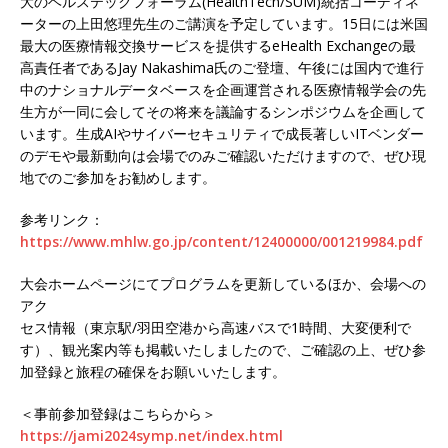
大のヘルステックフォーラム(HealthTech/SUM)統括コーディネ
ーターの上田悠理先生のご講演を予定しています。15日には米国
最大の医療情報交換サービスを提供するeHealth Exchangeの最
高責任者であるJay Nakashima氏のご登壇、午後には国内で進行
中のナショナルデータベースを企画運営される医療情報学会の先
生方が一同に会してその将来を議論するシンポジウムを企画して
います。生成AIやサイバーセキュリティで成長著しいITベンダー
のデモや最新動向は会場でのみご確認いただけますので、ぜひ現
地でのご参加をお勧めします。
参考リンク：
https://www.mhlw.go.jp/content/12400000/001219984.pdf
大会ホームページにてプログラムを更新しているほか、会場への
アク
セス情報（東京駅/羽田空港から高速バスで1時間、大変便利で
す）、観光案内等も掲載いたしましたので、ご確認の上、ぜひ参
加登録と旅程の確保をお願いいたします。
＜事前参加登録はこちらから＞
https://jami2024symp.net/index.html