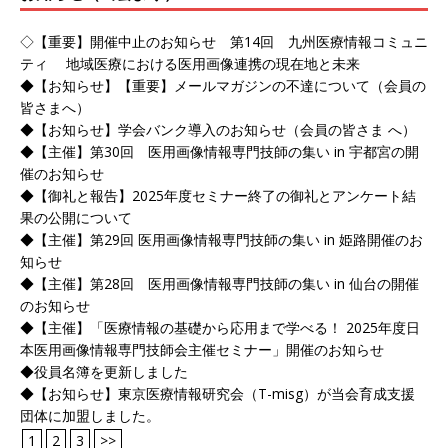
◇【重要】開催中止のお知らせ 第14回 九州医療情報コミュニ
ティ 地域医療における医用画像連携の現在地と未来
◆【お知らせ】【重要】メールマガジンの不達について（会員の
皆さまへ）
◆【お知らせ】学会バンク導入のお知らせ（会員の皆さま へ）
◆【主催】第30回 医用画像情報専門技師の集い in 宇都宮の開
催のお知らせ
◆【御礼と報告】2025年度セミナー終了の御礼とアンケート結
果の公開について
◆【主催】第29回 医用画像情報専門技師の集い in 姫路開催のお
知らせ
◆【主催】第28回 医用画像情報専門技師の集い in 仙台の開催
のお知らせ
◆【主催】「医療情報の基礎から応用まで学べる！ 2025年度日
本医用画像情報専門技師会主催セミナー」開催のお知らせ
◆役員名簿を更新しました
◆【お知らせ】東京医療情報研究会（T-misg）が当会育成支援
団体に加盟しました。
1
2
3
>>