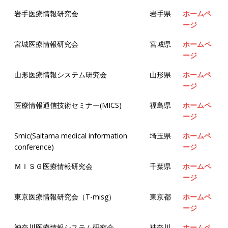
岩手医療情報研究会
岩手県
ホームペ
ージ
宮城医療情報研究会
宮城県
ホームペ
ージ
山形医療情報システム研究会
山形県
ホームペ
ージ
医療情報通信技術セミナー(MICS)
福島県
ホームペ
ージ
Smic(Saitama medical information
埼玉県
ホームペ
conference)
ージ
ＭＩＳＧ医療情報研究会
千葉県
ホームペ
ージ
東京医療情報研究会（T-misg）
東京都
ホームペ
ージ
神奈川医療情報システム研究会
神奈川
ホームペ