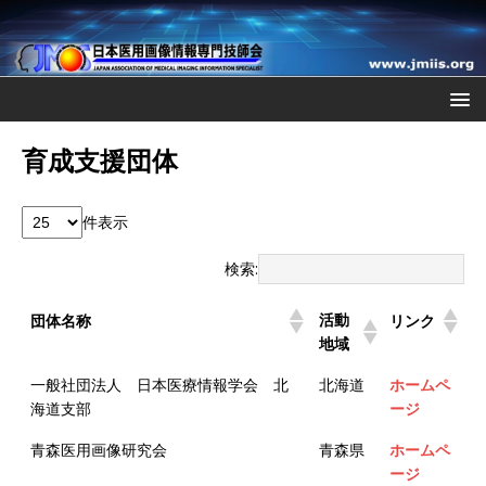
育成支援団体
件表示
検索:
活動
団体名称
リンク
地域
一般社団法人 日本医療情報学会 北
北海道
ホームペ
海道支部
ージ
青森医用画像研究会
青森県
ホームペ
ージ