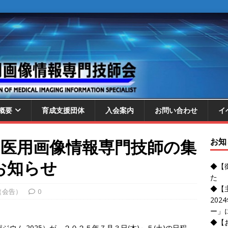
概要
育成支援団体
入会案内
お問い合わせ
イ
 医用画像情報専門技師の集
お知
のお知らせ
◆【
た
◆【
（会告）
0
20
ー」
◆【
ウム 2025）が、２０２５年７月３日(木)～５(土)の日程