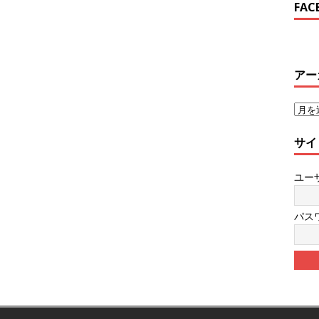
FAC
アー
サイ
ユー
パス