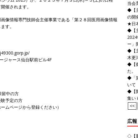
当会
て開催されます。
◆【
の開
用画像情報専門技師会主催事業である「第２８回医用画像情報
★日
します。
◆【
20
ー」
◆【
00.gorp.jp/
木更
0 フージャース仙台駅前ビル4F
◆【
た。
◆「
いて
◆【
保留中の方
集い i
受験予定の方
<<
ホームページから登録ください）
広報
◇【