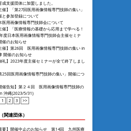
育成支援団体に加盟しました。
主催】「第27回医用画像情報専門技師の集い」
催と参加登録について
本医用画像情報専門技師会について
主催】「医療情報の基礎から応用まで学べる！
24年度日本医用画像情報専門技師会主催セミナ
開催のお知らせ
主催】第26回 医用画像情報専門技師の集い in
津 開催のお知らせ
御礼】2023年度主催セミナーが全て終了しまし
第25回医用画像情報専門技師の集い」開催につ
開催告知】第２４回 医用画像情報専門技師の
n 沖縄(2023/5/31)
1
2
3
>>
（関連団体）
重要】開催中止のお知らせ 第14回 九州医療