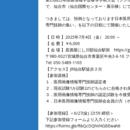
で、仙台市（仙台国際センター・展示棟）に
つきましては、恒例となっております日本医
専門技師の集い」を以下の日程にて開催いた
【 日 時 】2025年7月4日（金） 20:00 ～
【 会 費 】￥6,000
【 会 場 】居酒屋にし川邸仙台駅前 https://gj493
〒980-0021宮城県仙台市青葉区中央3-6-1
Tel: 050-5489-1105
【アクセス】JR仙台駅徒歩２分
【参加資格】
１．医用画像情報専門技師認定者
２．現在試験1か試験2のどちらかに合格され
３．医用画像情報専門技師の認定試験を今後
４．日本医用画像情報専門技師会会員の方（
【参加登録】＜6/27(金) 23:59 締切＞
下記参加登録フォームより入力ください
https://forms.gle/ftkQcDQhVHGBEwah6