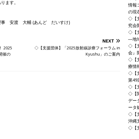
あります。
情報
の現
◇【
事 安渡 大輔 (あんど だいすけ)
究会
◇【
―地
NEXT
◇【
2025
◇【支援団体】「2025放射線診療フォーラム in
会』
開催の
Kyushu」のご案内
◇【
療情
◇【
第4
◇【支
◇【関
デー
ータ
◇【
沖縄
◇【