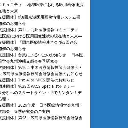
コミュニティ 地域医療における医用画像連携
在地と未来
支援団体】第8回京滋医用画像情報システム研
開催のお知らせ
支援団体】第14回九州医療情報コミュニティ
域医療における医用画像連携の現在地と未来―
支援団体】『関東医療情報連合会 第3回連合
開催のお知らせ
支援団体】台風による中止のお知らせ 日本医
報学会九州沖縄支部会春季研究会
支援団体】第10回中国医療情報技師会研修会 /
9回広島県医療情報技師会研修会開催のお知らせ
援団体】The 41st MICS 開催のお知らせ
連団体】第38回PACS Specialistセミナー
タ分析へのスタートライン ～Rでカンタン！デ
処理～
支援団体】2026年度 日本医療情報学会九州・
支部会 春季研究会のご案内
支援団体】第48回広島県医療情報技師会研修会