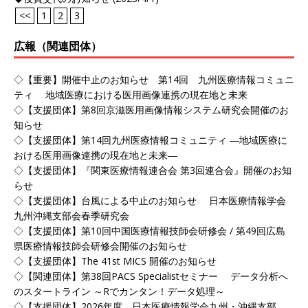
<<
1
2
3
広報（関連団体）
◇【重要】開催中止のお知らせ 第14回 九州医療情報コミュニ
ティ 地域医療における医用画像連携の現在地と未来
◇【支援団体】第8回京滋医用画像情報システム研究会開催のお
知らせ
◇【支援団体】第14回九州医療情報コミュニティ ―地域医療に
おける医用画像連携の現在地と未来―
◇【支援団体】『関東医療情報連合会 第3回連合会』開催のお知
らせ
◇【支援団体】台風による中止のお知らせ 日本医療情報学会
九州沖縄支部会春季研究会
◇【支援団体】第10回中国医療情報技師会研修会 / 第49回広島
県医療情報技師会研修会開催のお知らせ
◇【支援団体】The 41st MICS 開催のお知らせ
◇【関連団体】第38回PACS Specialistセミナー データ分析へ
のスタートライン ～Rでカンタン！データ処理～
◇【支援団体】2026年度 日本医療情報学会九州・沖縄支部