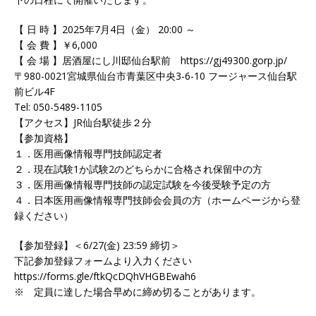
【 日 時 】2025年7月4日（金） 20:00 ～
【 会 費 】￥6,000
【 会 場 】居酒屋にし川邸仙台駅前 https://gj49300.gorp.jp/
〒980-0021宮城県仙台市青葉区中央3-6-10 フージャース仙台駅
前ビル4F
Tel: 050-5489-1105
【アクセス】JR仙台駅徒歩２分
【参加資格】
１．医用画像情報専門技師認定者
２．現在試験1か試験2のどちらかに合格され保留中の方
３．医用画像情報専門技師の認定試験を今後受験予定の方
４．日本医用画像情報専門技師会会員の方（ホームページから登
録ください）
【参加登録】＜6/27(金) 23:59 締切＞
下記参加登録フォームより入力ください
https://forms.gle/ftkQcDQhVHGBEwah6
※ 定員に達した場合早めに締め切ることがあります。